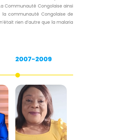
s. La Communauté Congolaise ainsi
 de la communauté Congolaise de
’était rien d’autre que la malaria
2007-2009
2005-2007
2