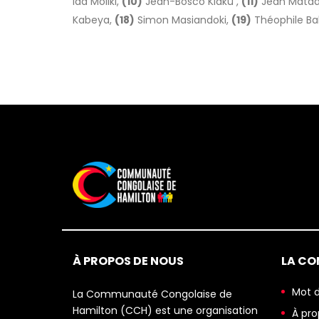
Ida Moliki,
(10)
Jean-Bosco Kiaku ,
(11)
Jean Matad
Kabeya,
(18)
Simon Masiandoki,
(19)
Théophile Ba
À PROPOS DE NOUS
LA C
Mot d
La Communauté Congolaise de
Hamilton (CCH) est une organisation
À pro