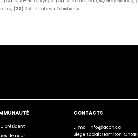
i,
(12)
Jean-Pierre Ayoga
(13)
John Lufuma,
(14)
Nelly Nkenda, (
kajika,
(20)
Tshishimbi wa Tshishimbi.
OMMUNAUTÉ
CONTACTS
u président
E-mail:
info@lacch.ca
Siège social :
Hamilton, Ontari
pos de nous