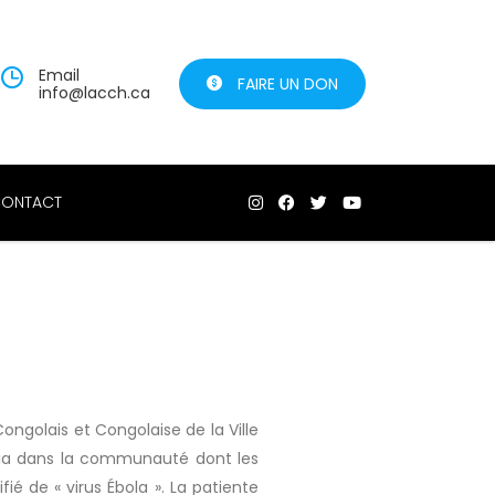
Email
FAIRE UN DON
info@lacch.ca
ONTACT
golais et Congolaise de la Ville
aria dans la communauté dont les
é de « virus Ébola ». La patiente