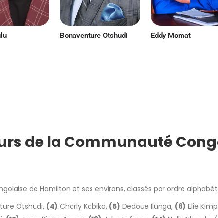
lu
Bonaventure Otshudi
Eddy Momat
rs de la Communauté Congol
ise de Hamilton et ses environs, classés par ordre alphabétiq
ure Otshudi,
(4)
Charly Kabika,
(5)
Dedoue Ilunga,
(6)
Elie Kim