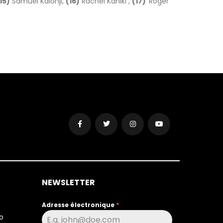
15)
Samuel Kalonji,
(16)
Rachel Kaniki ,
(17)
Roger
NEWSLETTER
Adresse électronique
*
o