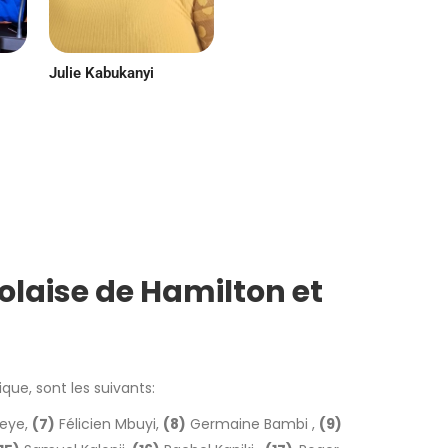
Julie Kabukanyi
Eddy Momat
Bob
aise de Hamilton et
ue, sont les suivants:
peye,
(7)
Félicien Mbuyi,
(8)
Germaine Bambi ,
(9)