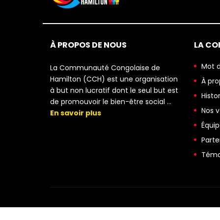
À PROPOS DE NOUS
LA C
Mot d
La Communauté Congolaise de
Hamilton (CCH) est une organisation
À pro
à but non lucratif dont le seul but est
Histo
de promouvoir le bien-être social …
Nos v
En savoir plus
Équip
Parte
Témo