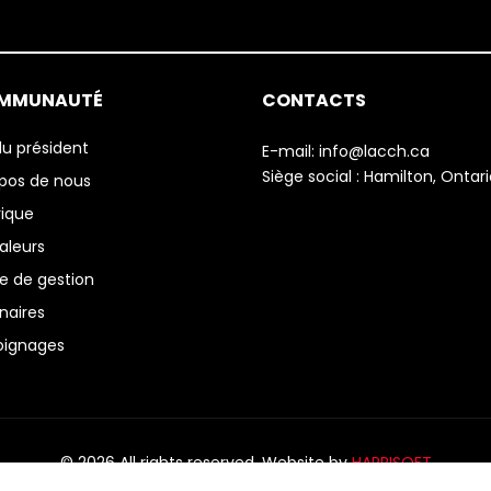
OMMUNAUTÉ
CONTACTS
u président
E-mail:
info@lacch.ca
Siège social :
Hamilton, Ontari
pos de nous
rique
aleurs
e de gestion
naires
ignages
© 2026 All rights reserved. Website by
HAPPISOFT