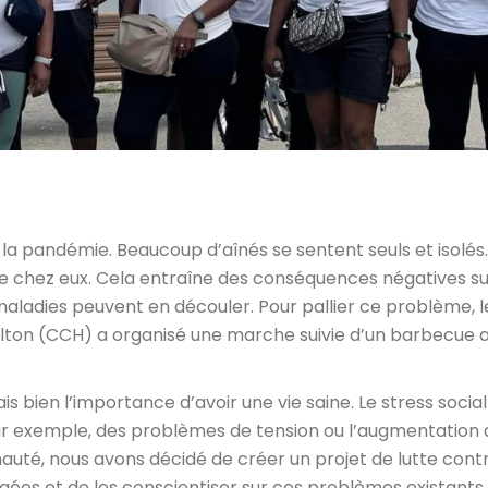
e la pandémie. Beaucoup d’aînés se sentent seuls et isolés. 
 de chez eux. Cela entraîne des conséquences négatives su
maladies peuvent en découler. Pour pallier ce problème, l
lton (CCH) a organisé une marche suivie d’un barbecue 
is bien l’importance d’avoir une vie saine. Le stress social
ar exemple, des problèmes de tension ou l’augmentation 
uté, nous avons décidé de créer un projet de lutte cont
gées et de les conscientiser sur ces problèmes existants 