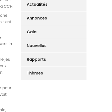
Actualités
la CCH.
rche
Annonces
oit est
Gala
e
vers la
Nouvelles
le jeu
Rapports
jeux
n.
Thèmes
c pour
vait
ple,