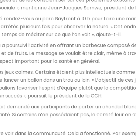
et sociale », mentionne Jean-Jacques Somwe, président de 
é rendez-vous au parc Bayfront à 10 h pour faire une ma
 arrêtés plusieurs fois pour observer la nature. « Cet endr
temps de méditer sur ce que l’on voit », ajoute-t-il.
 a poursuivi l’activité en offrant un barbecue composé d
 de fruits. Le message se voulait être clair, même à tra
aspect important pour la santé en général.
es jeux calmes. Certains étaient plus intellectuels comme 
ancer un ballon dans un trou au loin. « L’objectif de ces 
oulions favoriser l’esprit d’équipe plutôt que la compétitio
n succès », poursuit le président de la CCH.
 avait demandé aux participants de porter un chandail blan
anté. Si certains n’en possédaient pas, le comité leur en a
ire voir dans la communauté. Cela a fonctionné. Par exem