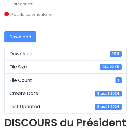
Categories:
Pas de commentaire
Download
Download
11111
File Size
134.22 KB
File Count
1
Create Date
9 août 2024
Last Updated
9 août 2024
DISCOURS du Président