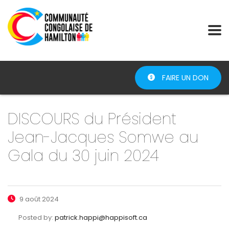
FAIRE UN DON
DISCOURS du Président
Jean-Jacques Somwe au
Gala du 30 juin 2024
9 août 2024
Posted by:
patrick.happi@happisoft.ca