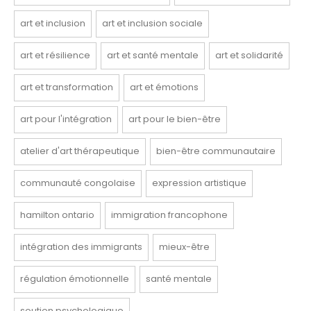
art et inclusion
art et inclusion sociale
art et résilience
art et santé mentale
art et solidarité
art et transformation
art et émotions
art pour l'intégration
art pour le bien-être
atelier d'art thérapeutique
bien-être communautaire
communauté congolaise
expression artistique
hamilton ontario
immigration francophone
intégration des immigrants
mieux-être
régulation émotionnelle
santé mentale
soutien psychologique