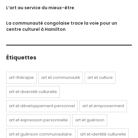
L’art au service du mieux-être
La communauté congolaise trace la voie pour un
centre culturel à Hamilton
Étiquettes
art-thérapie
art et communauté
art et culture
art et diversité culturelle
art et développement personnel
art et empowerment
art et expression personnelle
art et guérison
art et guérison communautaire.
art et identité culturelle